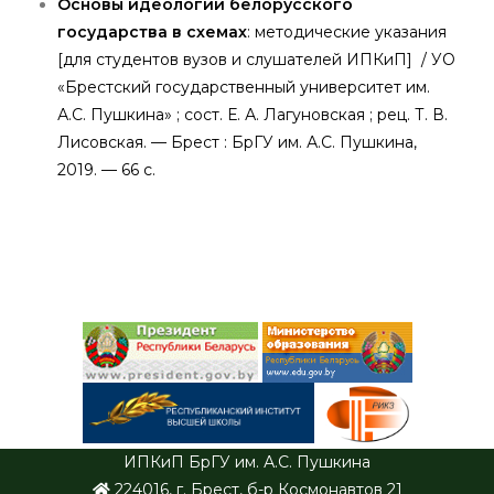
Основы идеологии белорусского
государства в схемах
: методические указания
[для студентов вузов и слушателей ИПКиП] / УО
«Брестский государственный университет им.
А.С. Пушкина» ; сост. Е. А. Лагуновская ; рец. Т. В.
Лисовская. — Брест : БрГУ им. А.С. Пушкина,
2019. — 66 с.
ИПКиП БрГУ им. А.С. Пушкина
224016, г. Брест, б-р Космонавтов 21